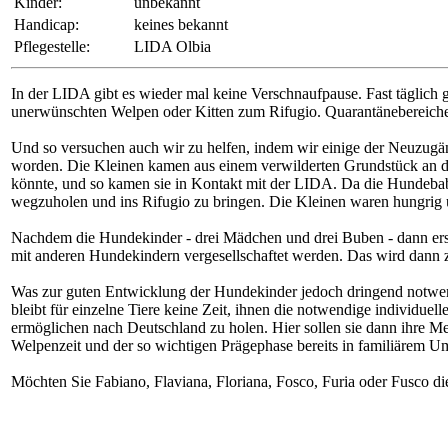
Kinder:
unbekannt
Handicap:
keines bekannt
Pflegestelle:
LIDA Olbia
In der LIDA gibt es wieder mal keine Verschnaufpause. Fast täglich g
unerwünschten Welpen oder Kitten zum Rifugio. Quarantänebereiche, 
Und so versuchen auch wir zu helfen, indem wir einige der Neuzugän
worden. Die Kleinen kamen aus einem verwilderten Grundstück an di
könnte, und so kamen sie in Kontakt mit der LIDA. Da die Hundebabys
wegzuholen und ins Rifugio zu bringen. Die Kleinen waren hungrig un
Nachdem die Hundekinder - drei Mädchen und drei Buben - dann erst 
mit anderen Hundekindern vergesellschaftet werden. Das wird dann z
Was zur guten Entwicklung der Hundekinder jedoch dringend notwend
bleibt für einzelne Tiere keine Zeit, ihnen die notwendige individu
ermöglichen nach Deutschland zu holen. Hier sollen sie dann ihre M
Welpenzeit und der so wichtigen Prägephase bereits in familiärem U
Möchten Sie Fabiano, Flaviana, Floriana, Fosco, Furia oder Fusco d