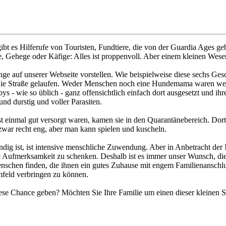
ibt es Hilferufe von Touristen, Fundtiere, die von der Guardia Ages ge
Gehege oder Käfige: Alles ist proppenvoll. Aber einem kleinen Wesen 
ge auf unserer Webseite vorstellen. Wie beispielweise diese sechs Ge
e Straße gelaufen. Weder Menschen noch eine Hundemama waren weit u
 - wie so üblich - ganz offensichtlich einfach dort ausgesetzt und ih
d durstig und voller Parasiten.
einmal gut versorgt waren, kamen sie in den Quarantänebereich. Dort 
war recht eng, aber man kann spielen und kuscheln.
ig ist, ist intensive menschliche Zuwendung. Aber in Anbetracht der 
elle Aufmerksamkeit zu schenken. Deshalb ist es immer unser Wunsch, d
enschen finden, die ihnen ein gutes Zuhause mit engem Familienanschlu
mfeld verbringen zu können.
iese Chance geben? Möchten Sie Ihre Familie um einen dieser kleinen S