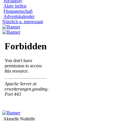
SocialBay
Aktiv helfen
Flugpatenschaft
Adventskalender
Nützlich u. interessant
Aktuelle Nothilfe