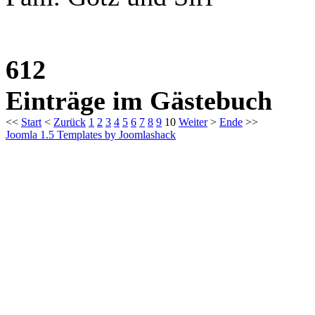
612
Einträge im Gästebuch
<<
Start
<
Zurück
1
2
3
4
5
6
7
8
9
10
Weiter
>
Ende
>>
Joomla 1.5 Templates by Joomlashack